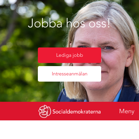
Jobba hos oss!
Lediga jobb
Intresseanmälan
Meny